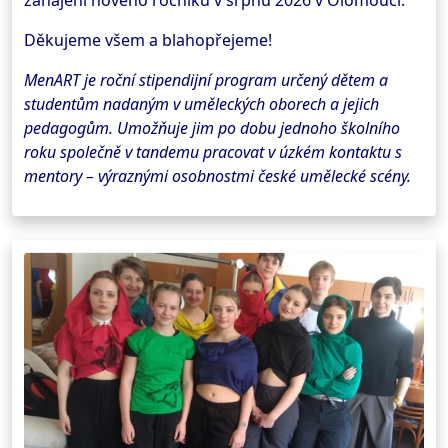
zahájení nového ročníku v srpnu 2026 v Olomouci.
Děkujeme všem a blahopřejeme!
MenART je roční stipendijní program určený dětem a
studentům nadaným v uměleckých oborech a jejich
pedagogům. Umožňuje jim po dobu jednoho školního
roku společně v tandemu pracovat v úzkém kontaktu s
mentory – výraznými osobnostmi české umělecké scény.