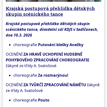
Krajská postupová přehlídka dětských
skupin scénického tance
Krajská postupová přehlídka dětských skupin
scénického tance, divadelní sál KDJS v Sedlčanech,
dne 10.3. 2026
choreografie
Putování blešky Anežky
OCENĚNÍ
ZA HRAVÉ UCHOPENÍ HUDEBNĚ
POHYBOVÉHO ZPRACOVÁNÍ CHOREOGRAFIE
žákyně ze třídy A. Svatošové
choreografie
Za rozmarýnou!
OCENĚNÍ
ZA TVŮRČÍ ZPRACOVÁNÍ NÁMĚTU
žákyně
ze třídy A. Svatošové
choreografie
Pouto