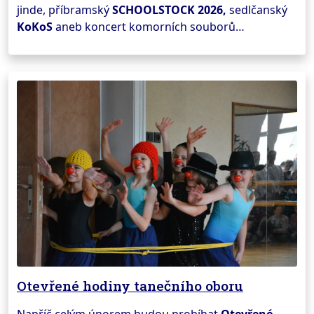
jinde, příbramský
SCHOOLSTOCK 2026,
sedlčanský
KoKoS
aneb koncert komorních souborů…
Otevřené hodiny tanečního oboru