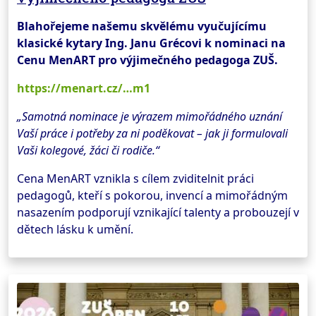
Blahořejeme našemu skvělému vyučujícímu
klasické kytary Ing. Janu Grécovi k nominaci na
Cenu MenART pro výjimečného pedagoga ZUŠ.
https://menart.cz/…m1
„Samotná nominace je výrazem mimořádného uznání
Vaší práce i potřeby za ni poděkovat – jak ji formulovali
Vaši kolegové, žáci či rodiče.“
Cena MenART vznikla s cílem zviditelnit práci
pedagogů, kteří s pokorou, invencí a mimořádným
nasazením podporují vznikající talenty a probouzejí v
dětech lásku k umění.