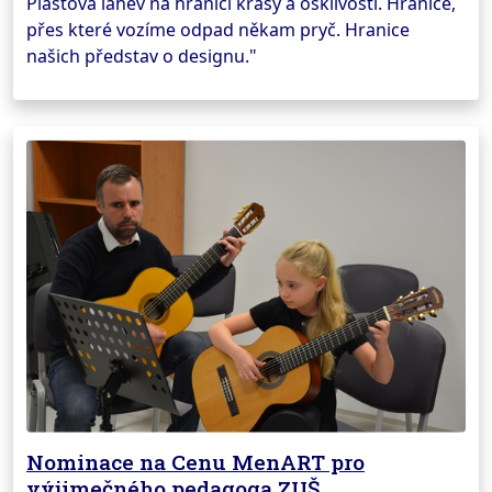
Plastová lahev na hranici krásy a ošklivosti. Hranice,
přes které vozíme odpad někam pryč. Hranice
našich představ o designu."
Nominace na Cenu MenART pro
výjimečného pedagoga ZUŠ