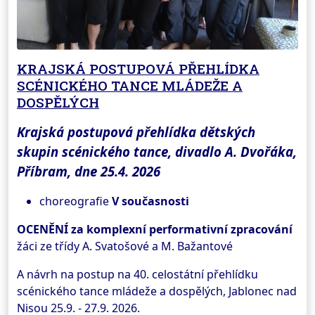
KRAJSKÁ POSTUPOVÁ PŘEHLÍDKA
SCÉNICKÉHO TANCE MLÁDEŽE A
DOSPĚLÝCH
Krajská postupová přehlídka dětských
skupin scénického tance, divadlo A. Dvořáka,
Příbram, dne 25.4. 2026
choreografie
V současnosti
OCENĚNÍ za komplexní performativní zpracování
žáci ze třídy A. Svatošové a M. Bažantové
A návrh na postup na 40. celostátní přehlídku
scénického tance mládeže a dospělých, Jablonec nad
Nisou 25.9. - 27.9. 2026.