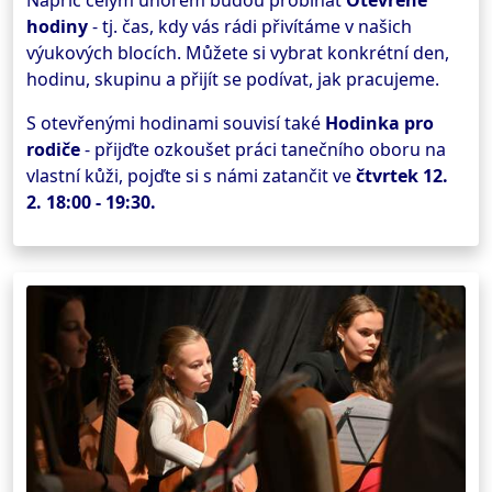
Napříč celým únorem budou probíhat
Otevřené
hodiny
- tj. čas, kdy vás rádi přivítáme v našich
výukových blocích. Můžete si vybrat konkrétní den,
hodinu, skupinu a přijít se podívat, jak pracujeme.
S otevřenými hodinami souvisí také
Hodinka pro
rodiče
- přijďte ozkoušet práci tanečního oboru na
vlastní kůži, pojďte si s námi zatančit ve
čtvrtek 12.
2. 18:00 - 19:30.