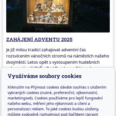
ZAHÁJENÍ ADVENTU 2025
Je již milou tradicí zahajovat adventní čas
rozsvícením vánočních stromů na náměstích našeho
dvojměstí. Letos opět s vystoupením hudebních
uskupení naší ZUŠ – Red Bandem a flétnovým
souborem. Těšit se můžete také na osvětlený
Využíváme soubory cookies
keramický betlém z rukou žáků výtvarného oboru.
Kliknutím na Přijmout cookies dáváte souhlas s uložením
vybraných cookies (nutné, preferenční, výkonnostní,
marketingové). Cookies používáme pro lepší fungování
našeho webu, měření jeho výkonnosti a cílení a
personalizaci reklam. To jaké cookies budou uloženy,
můžete svobodně rozhodnout pod tlačítkem Upravit