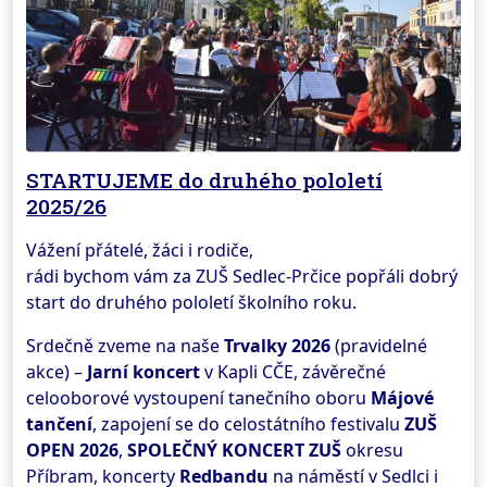
STARTUJEME do druhého pololetí
2025/26
Vážení přátelé, žáci i rodiče,
rádi bychom vám za ZUŠ Sedlec-Prčice popřáli dobrý
start do druhého pololetí školního roku.
Srdečně zveme na naše
Trvalky
2026
(pravidelné
akce) –
Jarní koncert
v Kapli CČE, závěrečné
celooborové vystoupení tanečního oboru
Májové
tančení
, zapojení se do celostátního festivalu
ZUŠ
OPEN 2026
,
SPOLEČNÝ KONCERT ZUŠ
okresu
Příbram, koncerty
Redbandu
na náměstí v Sedlci i