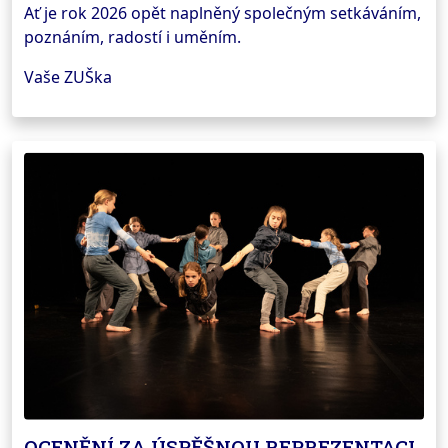
Ať je rok 2026 opět naplněný společným setkáváním,
poznáním, radostí i uměním.
Vaše ZUŠka
OCENĚNÍ ZA ÚSPĚŠNOU REPREZENTACI