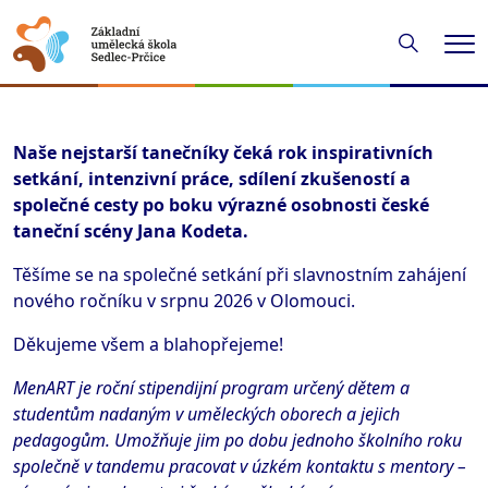
Hledání
Me
Naše nejstarší tanečníky čeká rok inspirativních
setkání, intenzivní práce, sdílení zkušeností a
společné cesty po boku výrazné osobnosti české
taneční scény Jana Kodeta.
Těšíme se na společné setkání při slavnostním zahájení
nového ročníku v srpnu 2026 v Olomouci.
Děkujeme všem a blahopřejeme!
MenART je roční stipendijní program určený dětem a
studentům nadaným v uměleckých oborech a jejich
pedagogům. Umožňuje jim po dobu jednoho školního roku
společně v tandemu pracovat v úzkém kontaktu s mentory –