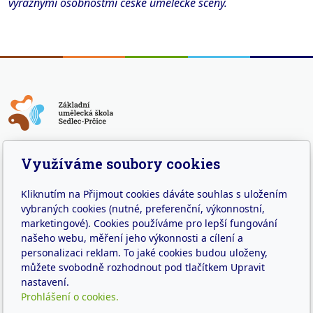
výraznými osobnostmi české umělecké scény.
Adresa
Využíváme soubory cookies
Náměstí 7. května 59
Sedlec – Prčice
Kliknutím na Přijmout cookies dáváte souhlas s uložením
vybraných cookies (nutné, preferenční, výkonnostní,
257 91
marketingové). Cookies používáme pro lepší fungování
našeho webu, měření jeho výkonnosti a cílení a
Kontakt
personalizaci reklam. To jaké cookies budou uloženy,
můžete svobodně rozhodnout pod tlačítkem Upravit
info@zussedlec.cz
nastavení.
+420 317 834 248
Prohlášení o cookies.
IČO: 63822156