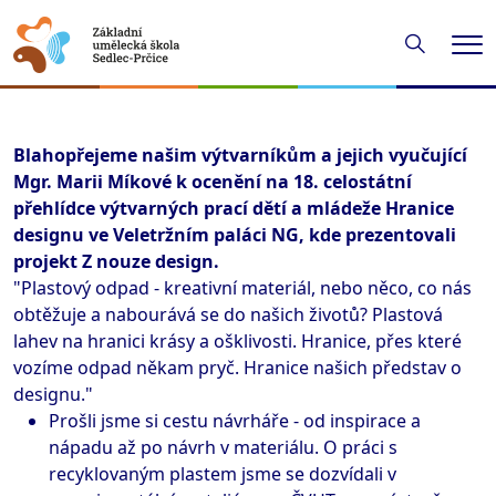
Hledání
Me
Blahopřejeme našim výtvarníkům a jejich vyučující
Mgr. Marii Míkové k ocenění na 18. celostátní
přehlídce výtvarných prací dětí a mládeže Hranice
designu ve Veletržním paláci NG, kde prezentovali
projekt Z nouze design.
"Plastový odpad - kreativní materiál, nebo něco, co nás
obtěžuje a nabourává se do našich životů? Plastová
lahev na hranici krásy a ošklivosti. Hranice, přes které
vozíme odpad někam pryč. Hranice našich představ o
designu."
Prošli jsme si cestu návrháře - od inspirace a
nápadu až po návrh v materiálu. O práci s
recyklovaným plastem jsme se dozvídali v