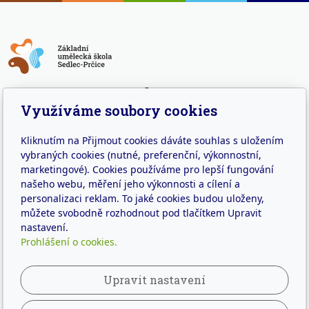
Adresa
Využíváme soubory cookies
Náměstí 7. května 59
Sedlec – Prčice
Kliknutím na Přijmout cookies dáváte souhlas s uložením
257 91
vybraných cookies (nutné, preferenční, výkonnostní,
marketingové). Cookies používáme pro lepší fungování
Kontakt
našeho webu, měření jeho výkonnosti a cílení a
personalizaci reklam. To jaké cookies budou uloženy,
info@zussedlec.cz
můžete svobodně rozhodnout pod tlačítkem Upravit
+420 317 834 248
nastavení.
Prohlášení o cookies.
IČO: 63822156
IZO: 102014043
Upravit nastavení
Jsme i na sítích