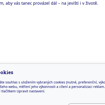
 aby vás tanec provázel dál – na jevišti i v životě.
okies
áte souhlas s uložením vybraných cookies (nutné, preferenční, výk
eho webu, měření jeho výkonnosti a cílení a personalizaci reklam.
esa
Kontakt
lačítkem Upravit nastavení.
tí 7. května 59
info@zussedlec.cz