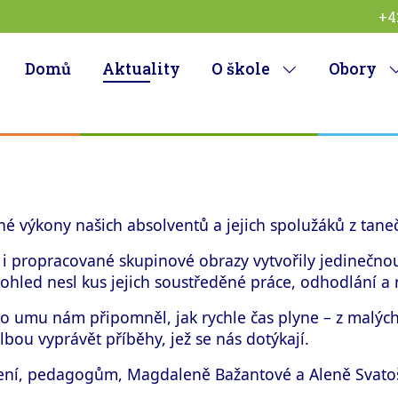
+4
Domů
Aktuality
O škole
Obory
lné výkony našich absolventů a jejich spolužáků z tan
 i propracované skupinové obrazy vytvořily jedinečno
ohled nesl kus jejich soustředěné práce, odhodlání a r
o umu nám připomněl, jak rychle čas plyne – z malýc
ou vyprávět příběhy, jež se nás dotýkají.
ení, pedagogům, Magdaleně Bažantové a Aleně Svatoš