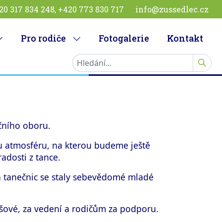
20 317 834 248, +420 773 830 717
info@zussedlec.cz
Pro rodiče
Fotogalerie
Kontakt
HLEDA
ečního oboru.
u atmosféru, na kterou budeme ještě
adosti z tance.
h tanečnic se staly sebevědomé mladé
ové, za vedení a rodičům za podporu.