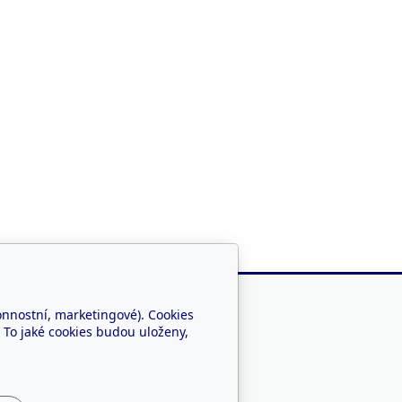
onnostní, marketingové). Cookies
 To jaké cookies budou uloženy,
Jsme i na sítích