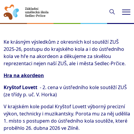
Hledání
Me
Ke krásným výsledkům z okresních kol soutěží ZUŠ
2025-26, postupu do krajského kola a i do ústředního
kola ve hře na akordeon a děkujeme za skvělou
reprezentaci nejen naší ZUŠ, ale i města Sedlec-Prčice.
Hra na akordeon
Kryštof Lovett
- 2. cena v ústředního kole soutěží ZUŠ
(ze třídy p. uč. V. Horka)
V krajském kole podal Kryštof Lovett výborný precizní
výkon, technicky i muzikantsky. Porota mu za něj udělila
1. místo s postupem do ústředního kola soutěže, které
proběhlo 26. dubna 2026 ve Zlíně.