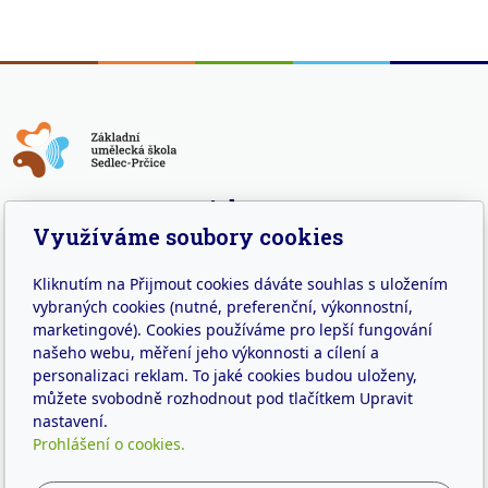
Adresa
Využíváme soubory cookies
Náměstí 7. května 59
Sedlec – Prčice
Kliknutím na Přijmout cookies dáváte souhlas s uložením
257 91
vybraných cookies (nutné, preferenční, výkonnostní,
marketingové). Cookies používáme pro lepší fungování
Kontakt
našeho webu, měření jeho výkonnosti a cílení a
personalizaci reklam. To jaké cookies budou uloženy,
info@zussedlec.cz
můžete svobodně rozhodnout pod tlačítkem Upravit
+420 317 834 248
nastavení.
Prohlášení o cookies.
IČO: 63822156
IZO: 102014043