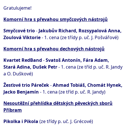
Gratulujeme!
Komorní hra s převahou smyčcových nástrojů
Smyčcové trio
-
Jakubův Richard, Rozsypalová Anna,
Zoulová Viktorie
- 1. cena (ze třídy p. uč. J. Pošvářové)
Komorní hra s převahou dechových nástrojů
Kvartet RedBand
-
Svatoš Antonín, Fára Adam,
Stará Adina, Dušek Petr
- 1. cena (ze tříd p. uč. R. Jandy
a O. Duškové)
Žesťové trio Páreček
-
Ahmad Tobiáš, Chomát Hynek,
Jacko Benjamín
- 1. cena (ze tříd p. uč. R. Jandy)
Nesoutěžní přehlídka dětských pěveckých sborů
Příbram
Pikolka i Pikola
(ze třídy p. uč. J. Grécové)