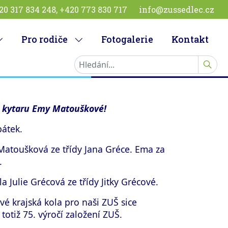
20 317 834 248, +420 773 830 717
info@zussedlec.cz
Pro rodiče
Fotogalerie
Kontakt
HLEDA
na kytaru Emy Matouškové!
pátek.
Matoušková ze třídy Jana Gréce. Ema za
.
a Julie Grécová ze třídy Jitky Grécové.
é krajská kola pro naši ZUŠ sice
totiž 75. výročí založení ZUŠ.