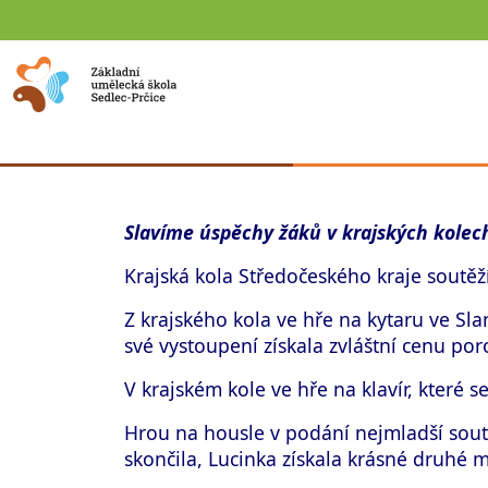
Slavíme úspěchy žáků v krajských kolec
Krajská kola Středočeského kraje soutěží
Z krajského kola ve hře na kytaru ve S
své vystoupení získala zvláštní cenu por
V krajském kole ve hře na klavír, které s
Hrou na housle v podání nejmladší soutě
skončila, Lucinka získala krásné druhé m