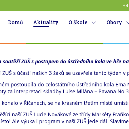
+4
Domů
Aktuality
O škole
Obory
h soutěží ZUŠ s postupem do ústředního kola ve hře 
 ZUŠ s účastí našich 3 žáků se uzavřela tento týden v 
laném postoupila do celostátního ústředního kola Ema 
oty za interpretaci skladby
Luise
Milána – Pavana No.3
e konalo v Říčanech, se na krásném třetím místě umístil
žící naší ZUŠ Lucie Novákové ze třídy Markéty Fraňkov
ísto! Ale výuka i program v naší ZUŠ jede dál. Slavíme 