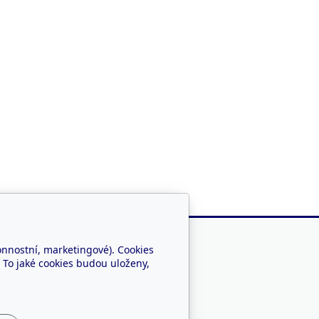
onnostní, marketingové). Cookies
 To jaké cookies budou uloženy,
Jsme i na sítích