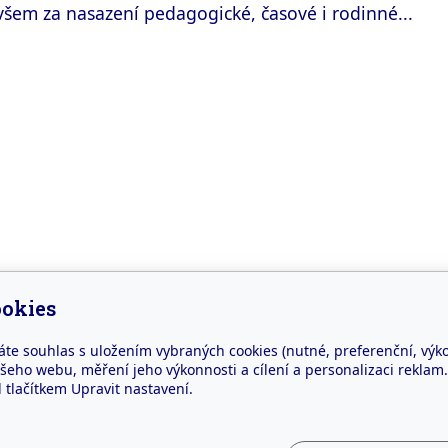
em za nasazení pedagogické, časové i rodinné...
okies
áte souhlas s uložením vybraných cookies (nutné, preferenční, výk
eho webu, měření jeho výkonnosti a cílení a personalizaci reklam.
esa
Kontakt
lačítkem Upravit nastavení.
tí 7. května 59
info@zussedlec.cz