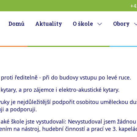
+4
Domů
Aktuality
O škole
Obory
proti ředitelně - při do budovy vstupu po levé ruce.
kytary, a pro zájemce i elektro-akustické kytary.
ky je nejdůležitější podpořit osobitou uměleckou du
ji a podporuji.
aké škole jste vystudovali: Nevystudoval jsem žádno
ním na nástroj, hudební činností a prací ve 3. kapelá