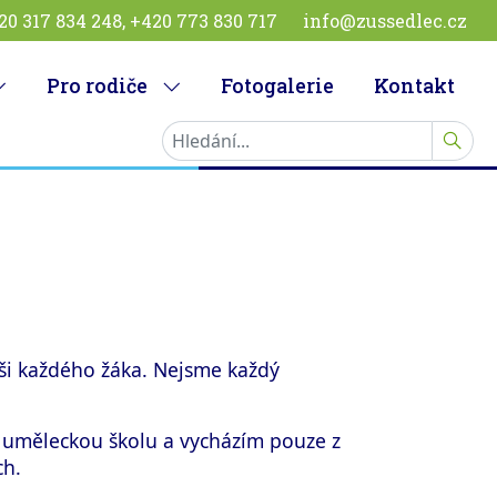
20 317 834 248, +420 773 830 717
info@zussedlec.cz
Pro rodiče
Fotogalerie
Kontakt
HLEDA
ši každého žáka. Nejsme každý
u uměleckou školu a vycházím pouze z
ch.