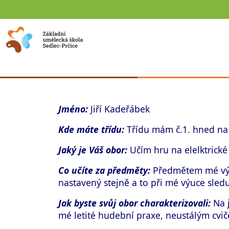
Jméno:
Jiří Kadeřábek
Kde máte třídu:
Třídu mám č.1. hned na 
Jaký je Váš obor:
Učím hru na elelktrické 
Co učíte za předměty:
Předmětem mé výu
nastavený stejně a to při mé výuce sledu
Jak byste svůj obor charakterizovali:
Na j
mé letité hudební praxe, neustálým cviče